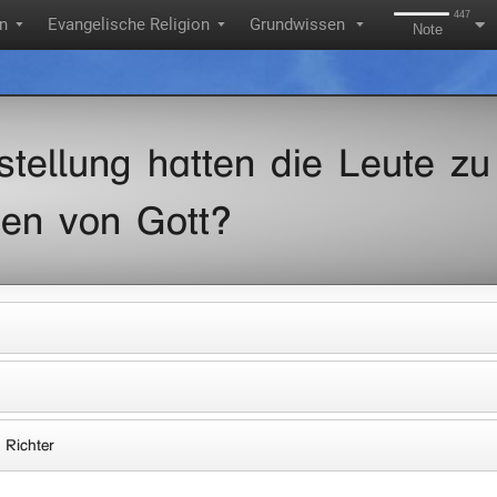
447
on
Evangelische Religion
Grundwissen
▼
▼
▼
Note
tellung hatten die Leute zu
ten von Gott?
 Richter