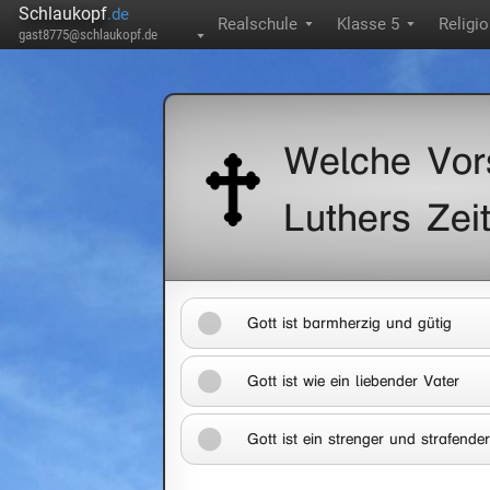
Schlaukopf
.de
Realschule
Klasse 5
Religi
▼
▼
gast8775@schlaukopf.de
▼
Welche Vors
Luthers Zei
Gott ist barmherzig und gütig
Gott ist wie ein liebender Vater
Gott ist ein strenger und strafender