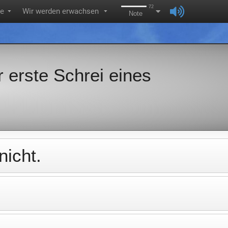
72
ie
Wir werden erwachsen
▼
▼
Note
 erste Schrei eines
nicht.