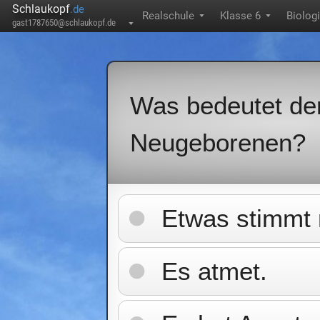
Schlaukopf
.de
Realschule
Klasse 6
Biolog
▼
▼
gast1787650@schlaukopf.de
▼
Was bedeutet der
Neugeborenen?
Etwas stimmt 
Es atmet.