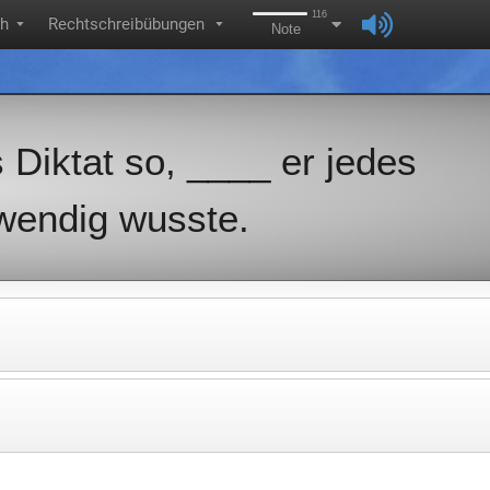
116
ch
Rechtschreibübungen
▼
▼
Note
 Diktat so, ____ er jedes
wendig wusste.