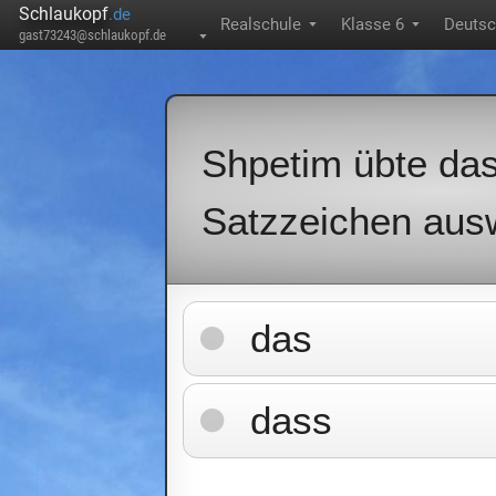
Schlaukopf
.de
Realschule
Klasse 6
Deuts
▼
▼
gast73243@schlaukopf.de
▼
Shpetim übte das
Satzzeichen aus
das
dass