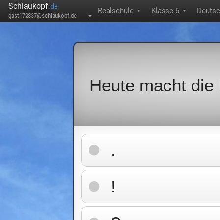
Schlaukopf
.de
Realschule
Klasse 6
Deuts
▼
▼
gast172837@schlaukopf.de
▼
Heute macht die 
.
!