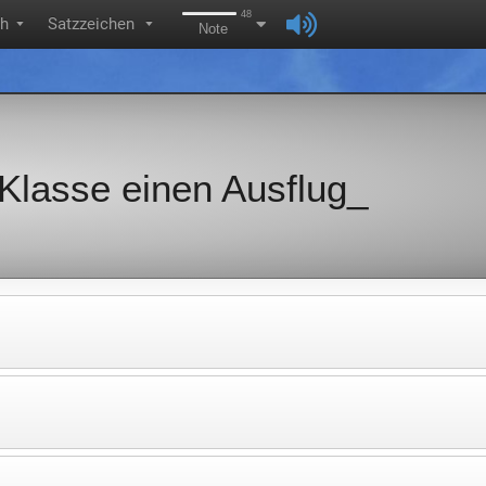
48
ch
Satzzeichen
▼
▼
Note
Klasse einen Ausflug_