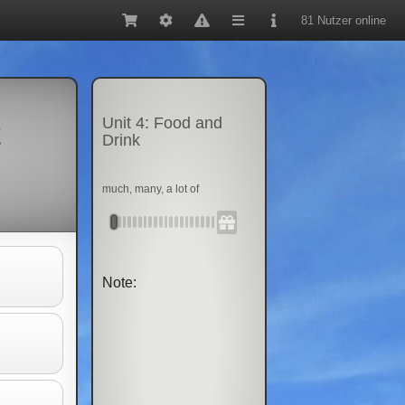
81 Nutzer online
Unit 4: Food and
t
Drink
much, many, a lot of
Note: