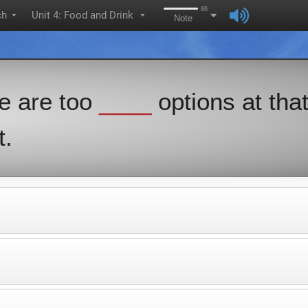
86
ch
Unit 4: Food and Drink
▼
▼
Note
re are too
____
options at tha
t.