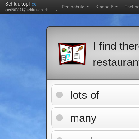
Schlaukopf
.de
Realschule
Klasse 6
Englis
▼
▼
gast903171@schlaukopf.de
▼
I find the
restauran
lots of
many