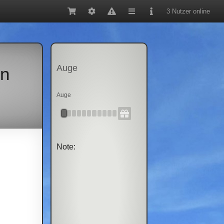
3 Nutzer online
Auge
rn
Auge
Note: