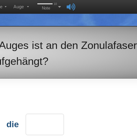
10
ie
Auge
▼
▼
Note
 Auges ist an den Zonulafase
ufgehängt?
die