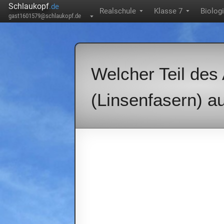
Schlaukopf
.de
Realschule
Klasse 7
Biolog
▼
▼
gast1601579@schlaukopf.de
▼
Welcher Teil des
(Linsenfasern) a