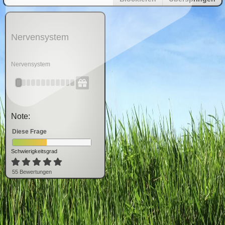
Nervensystem
Nervensystem
Note:
Diese Frage
Schwierigkeitsgrad
55
Bewertung
en