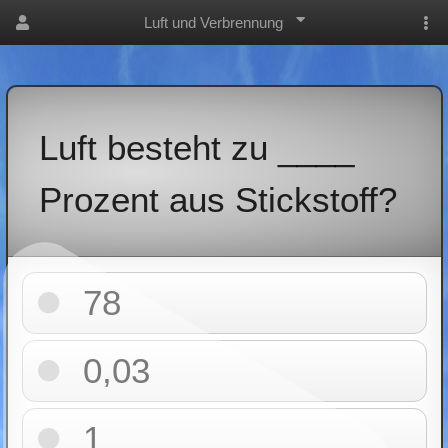
Luft und Verbrennung
Luft besteht zu ____
Prozent aus Stickstoff?
78
0,03
1