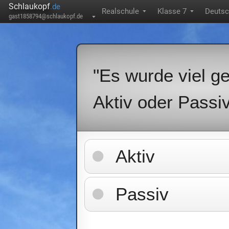
Schlaukopf
.de
Realschule
Klasse 7
Deuts
▼
▼
gast1858794@schlaukopf.de
▼
"Es wurde viel ge
Aktiv oder Passi
Aktiv
Passiv