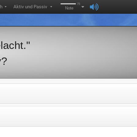
75
ch
Aktiv und Passiv
▼
▼
Note
lacht."
v?