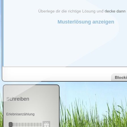
Überlege dir die richtige Lösung und decke dann 
: kurze Zusammenfassung des Erlebten, Abbau der
Musterlösung anzeigen
Lös
Habe ich nicht gewusst
Ha
Block
Schreiben
Erlebniserzählung