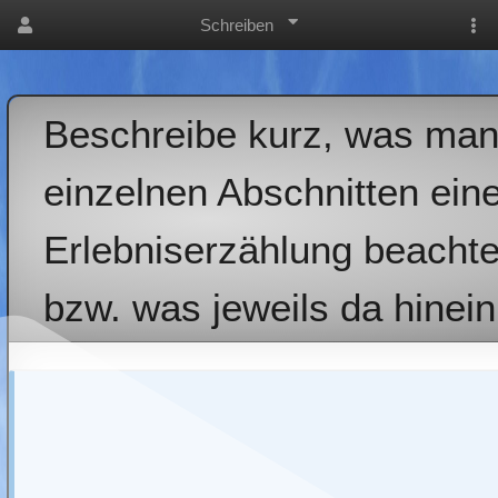
Schreiben
Beschreibe kurz, was man
einzelnen Abschnitten ein
Erlebniserzählung beacht
bzw. was jeweils da hinein
: WER, WANN, WO
: konkrete Beschreibung, Spannungsbogen, Gefühle, 
wörtliche Rede (Schüler müss