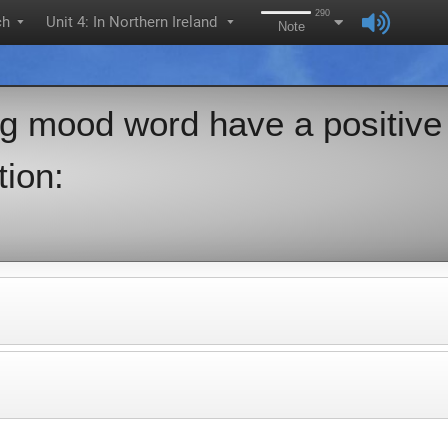
290
ch
Unit 4: In Northern Ireland
▼
▼
Note
ng mood word have a positive
tion: