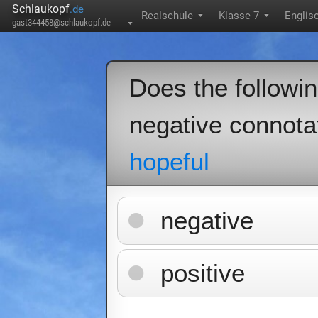
Schlaukopf
.de
Realschule
Klasse 7
Englis
▼
▼
gast344458@schlaukopf.de
▼
Does the followi
negative connota
hopeful
negative
positive