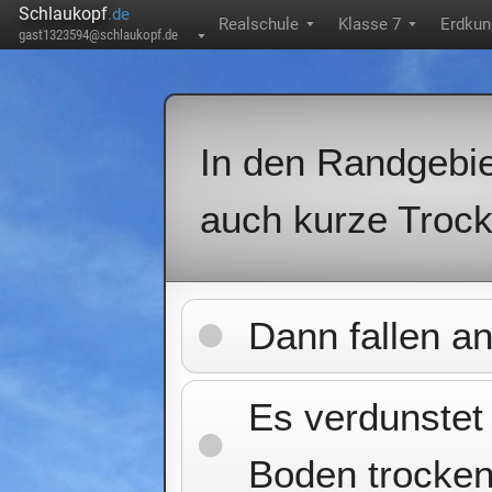
Schlaukopf
.de
Realschule
Klasse 7
Erdkun
▼
▼
gast1323594@schlaukopf.de
▼
In den Randgebie
auch kurze Trock
Dann fallen a
Es verdunstet
Boden trocken