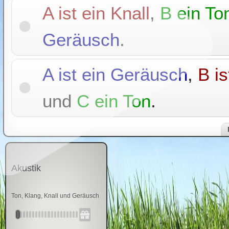
A ist ein Knall
,
B ein To
Geräusch
.
A ist ein Geräusch
,
B is
und
C ein Ton
.
Akustik
Ton, Klang, Knall und Geräusch