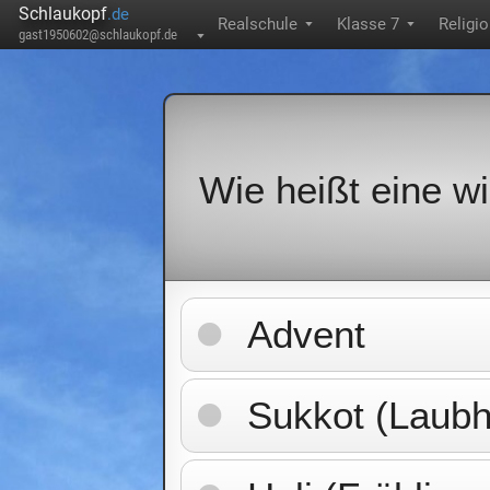
Schlaukopf
.de
Realschule
Klasse 7
Religi
▼
▼
gast1950602@schlaukopf.de
▼
Wie heißt eine w
Advent
Sukkot (Laubh