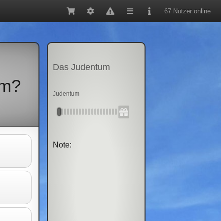
67 Nutzer online
Das Judentum
um?
Judentum
Note: