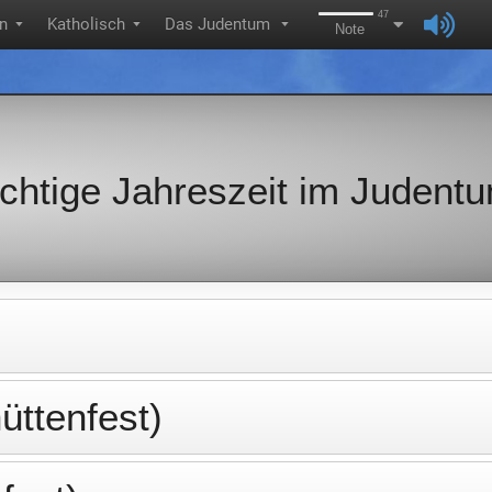
47
on
Katholisch
Das Judentum
▼
▼
▼
Note
ichtige Jahreszeit im Judent
üttenfest)