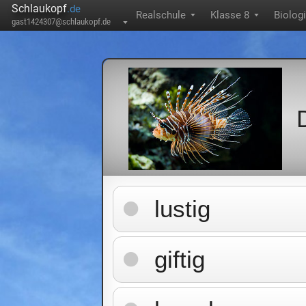
Schlaukopf
.de
Realschule
Klasse 8
Biolog
▼
▼
gast1424307@schlaukopf.de
▼
D
lustig
giftig