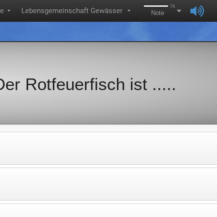
74
ie
Lebensgemeinschaft Gewässer
▼
▼
Note
er Rotfeuerfisch ist .....