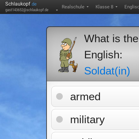
Schlaukopf
.de
Realschule
Klasse 8
Englis
▼
▼
gast143652@schlaukopf.de
▼
What is the
English:
Soldat(in)
armed
military