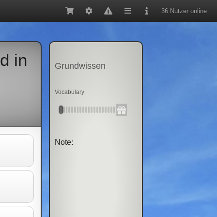
36 Nutzer online
d in
Grundwissen
Vocabulary
Note: