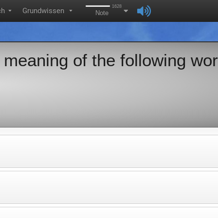
1628
ch
Grundwissen
▼
▼
Note
 meaning of the following wor