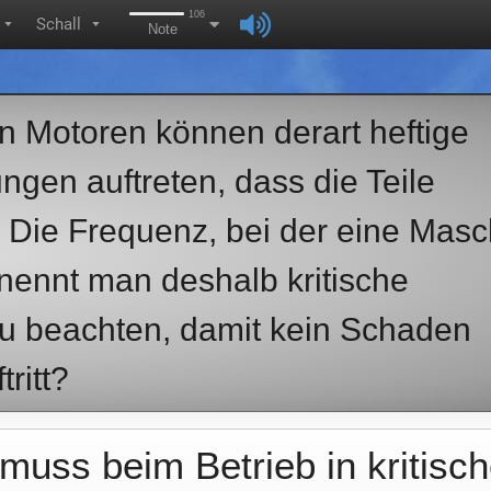
106
Schall
▼
▼
Note
n Motoren können derart heftige
gen auftreten, dass die Teile
 Die Frequenz, bei der eine Masc
nennt man deshalb kritische
zu beachten, damit kein Schaden
ritt?
muss beim Betrieb in kritisc