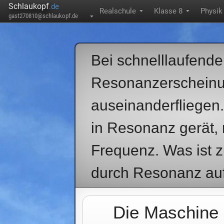
Schlaukopf
.de
Realschule
Klasse 8
Physik
▼
▼
gast270810@schlaukopf.de
▼
Bei schnelllaufende
Resonanzerscheinun
auseinanderfliegen.
in Resonanz gerät, 
Frequenz. Was ist 
durch Resonanz auft
Die Maschine 