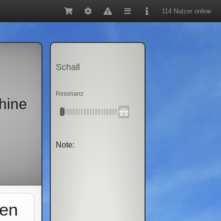
114 Nutzer online
Schall
Resonanz
hine
Note:
hen