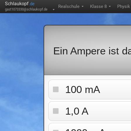
Schlaukopf
.de
Realschule
Klasse 8
Physik
▼
▼
gast1073330@schlaukopf.de
▼
Ein Ampere ist da
100 mA
1,0 A