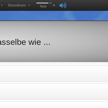
54
Stromkreis
▼
▼
Note
sselbe wie ...