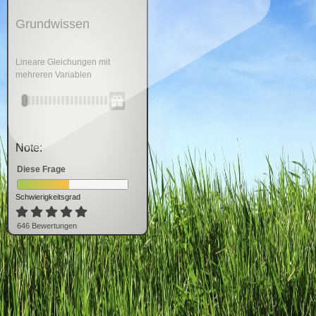
Grundwissen
Lineare Gleichungen mit
mehreren Variablen
Note:
Diese Frage
Schwierigkeitsgrad
646
Bewertung
en