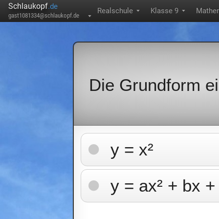
Schlaukopf
.de
Realschule
Klasse 9
Mathe
▼
▼
gast1081334@schlaukopf.de
▼
Die Grundform ei
y = x²
y = ax² + bx +