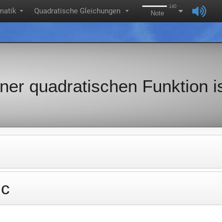
140
matik
Quadratische Gleichungen
▼
▼
Note
ner quadratischen Funktion i
 c