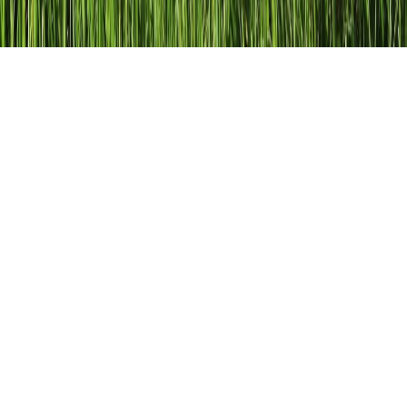
Silbentrennung
Hier kannst du kostenlos und interaktiv das Deutsch
Grundschul-Thema
Silbentrennung
lernen.
Lerne jetzt mit der beliebten Lernanwendung Schlaukopf!
Zusätzlich erhältst du im Folgenden eine Schritt für Schritt
Anleitung wie du dich optimal auf einen Deutsch Test zu
diesem Thema in der 2. Klasse vorbereiten kannst.