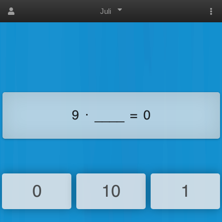
Juli
9 ⋅ ____ = 0
0
10
1