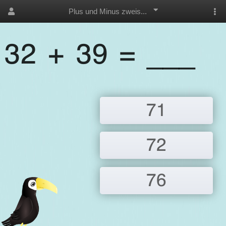
Plus und Minus zweis...
32 + 39 = ___
71
72
76