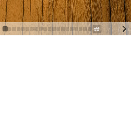
Plus und Minus zweistelliger
Zahlen mit Zehnerübergang
Hier kannst du kostenlos und interaktiv das Thema
Plus und
Minus zweistelliger Zahlen mit Zehnerübergang
lernen.
Lerne jetzt mit der beliebten Lernanwendung Schlaukopf!