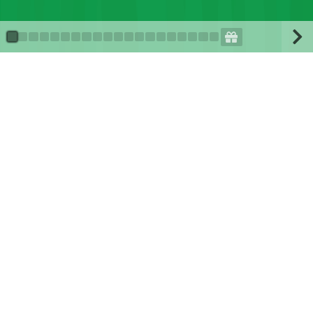
Zahlenraum bis 100
Auf dieser Seite kannst du kostenlos und mit Lernspaß das
Thema
Zahlenraum bis 100
der 2. Klasse lernen. Lerne
jetzt mit der beliebten Lernanwendung Schlaukopf!
Zusätzlich erhältst im folgenden eine Schritt für Schritt
Anleitung wie du dich optimal auf eine Mathematik
Klassenarbeit zum Thema Zahlenraum bis 100 in der 2.
Klasse vorbereiten kannst.