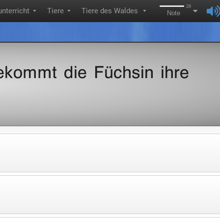
28
nterricht
Tiere
Tiere des Waldes
▼
▼
▼
Note
kommt die Füchsin ihre