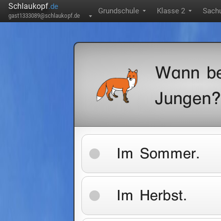
Schlaukopf
.de
Grundschule
Klasse 2
Sachu
▼
▼
gast1333089@schlaukopf.de
▼
Wann be
Jungen?
Im Sommer.
Im Herbst.