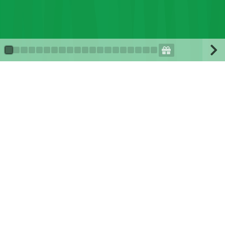
Artikel - bestimmt und
unbestimmt
Hier kannst du kostenlos und interaktiv das Thema
bestimmter und unbestimmter Artikel
lernen.
Lerne jetzt mit der beliebten Lernanwendung Schlaukopf!