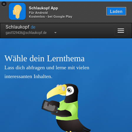
×
Schlaukopf App
Laden
Für Android
Kostenlos - bei Google Play
Schlaukopf
.de
Togg
gast529436@schlaukopf.de
navig
Wähle dein Lernthema
Lass dich abfragen und lerne mit vielen
interessanten Inhalten.