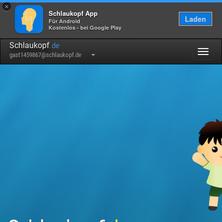
×
Schlaukopf App
Laden
Für Android
Kostenlos - bei Google Play
Schlaukopf
.de
Togg
gast1459867@schlaukopf.de
navig