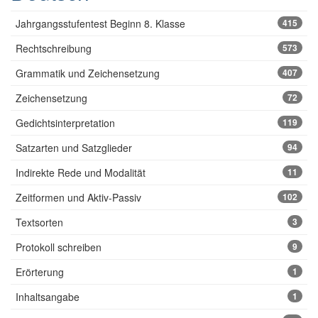
Jahrgangsstufentest Beginn 8. Klasse
415
Rechtschreibung
573
Grammatik und Zeichensetzung
407
Zeichensetzung
72
Gedichtsinterpretation
119
Satzarten und Satzglieder
94
Indirekte Rede und Modalität
11
Zeitformen und Aktiv-Passiv
102
Textsorten
3
Protokoll schreiben
9
Erörterung
1
Inhaltsangabe
1