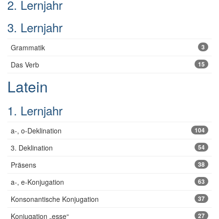
2. Lernjahr
3. Lernjahr
Grammatik
3
Das Verb
15
Latein
1. Lernjahr
a-, o-Deklination
104
3. Deklination
54
Präsens
38
a-, e-Konjugation
63
Konsonantische Konjugation
37
Konjugation „esse“
27