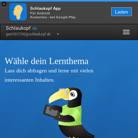
×
Schlaukopf App
Laden
Für Android
Kostenlos - bei Google Play
Schlaukopf
.de
Togg
gast1017192@schlaukopf.de
navig
Wähle dein Lernthema
Lass dich abfragen und lerne mit vielen
interessanten Inhalten.