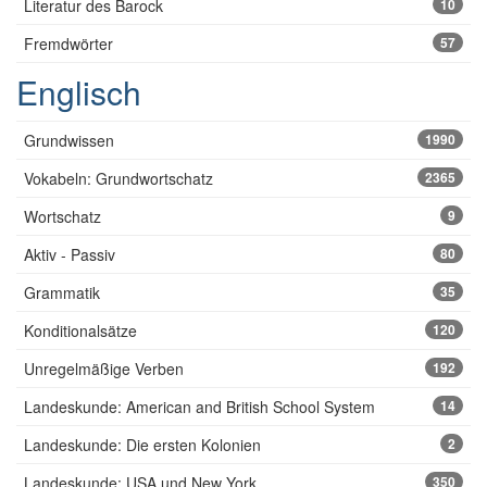
Literatur des Barock
10
Fremdwörter
57
Englisch
Grundwissen
1990
Vokabeln: Grundwortschatz
2365
Wortschatz
9
Aktiv - Passiv
80
Grammatik
35
Konditionalsätze
120
Unregelmäßige Verben
192
Landeskunde: American and British School System
14
Landeskunde: Die ersten Kolonien
2
Landeskunde: USA und New York
350