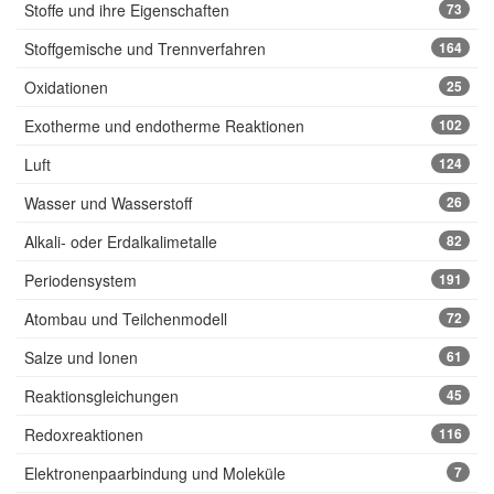
Stoffe und ihre Eigenschaften
73
Stoffgemische und Trennverfahren
164
Oxidationen
25
Exotherme und endotherme Reaktionen
102
Luft
124
Wasser und Wasserstoff
26
Alkali- oder Erdalkalimetalle
82
Periodensystem
191
Atombau und Teilchenmodell
72
Salze und Ionen
61
Reaktionsgleichungen
45
Redoxreaktionen
116
Elektronenpaarbindung und Moleküle
7