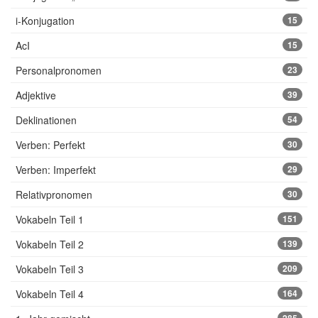
i-Konjugation
15
AcI
15
Personalpronomen
23
Adjektive
39
Deklinationen
54
Verben: Perfekt
30
Verben: Imperfekt
29
Relativpronomen
30
Vokabeln Teil 1
151
Vokabeln Teil 2
139
Vokabeln Teil 3
209
Vokabeln Teil 4
164