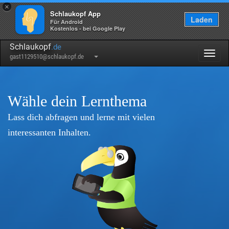
×
Schlaukopf App
Laden
Für Android
Kostenlos - bei Google Play
Schlaukopf
.de
Togg
gast1129510@schlaukopf.de
navig
Wähle dein Lernthema
Lass dich abfragen und lerne mit vielen
interessanten Inhalten.