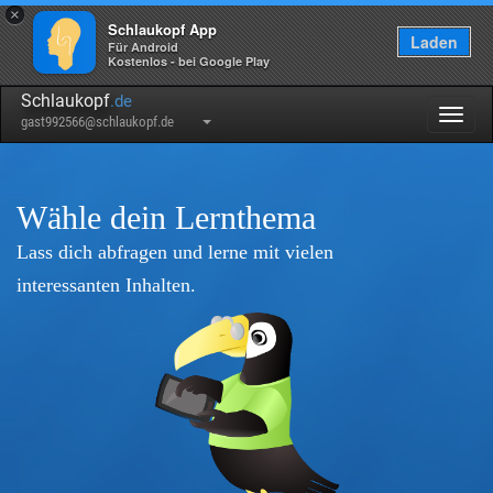
×
Schlaukopf App
Laden
Für Android
Kostenlos - bei Google Play
Schlaukopf
.de
Togg
gast992566@schlaukopf.de
navig
Wähle dein Lernthema
Lass dich abfragen und lerne mit vielen
interessanten Inhalten.