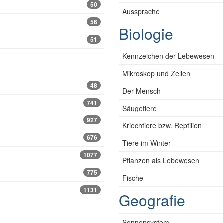
50
Aussprache
56
Biologie
51
Kennzeichen der Lebewesen
Mikroskop und Zellen
48
Der Mensch
741
Säugetiere
927
Kriechtiere bzw. Reptilien
676
Tiere im Winter
1077
Pflanzen als Lebewesen
775
Fische
1131
Geografie
Sonnensystem