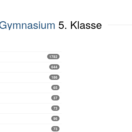
Gymnasium
5. Klasse
1782
644
186
65
37
73
96
73