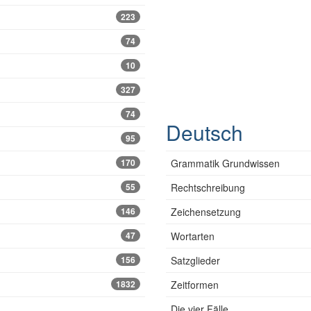
223
74
10
327
74
Deutsch
95
170
Grammatik Grundwissen
55
Rechtschreibung
146
Zeichensetzung
47
Wortarten
156
Satzglieder
1832
Zeitformen
Die vier Fälle