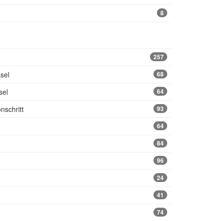
8
257
sel
68
sel
64
nschritt
93
64
84
96
24
41
74