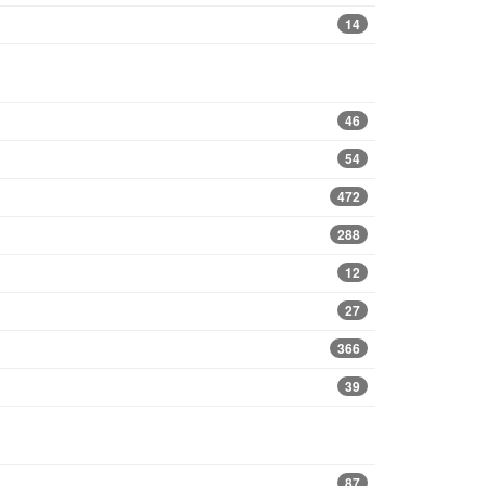
14
46
54
472
288
12
27
366
39
87