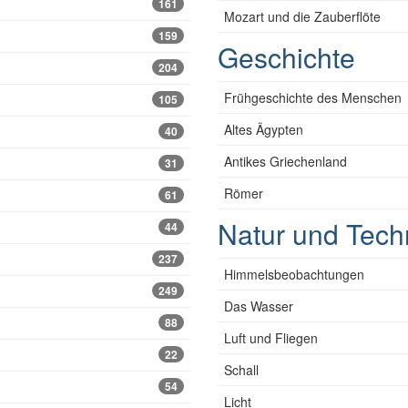
161
Mozart und die Zauberflöte
159
Geschichte
204
Frühgeschichte des Menschen
105
Altes Ägypten
40
Antikes Griechenland
31
Römer
61
Natur und Tech
44
237
Himmelsbeobachtungen
249
Das Wasser
88
Luft und Fliegen
22
Schall
54
Licht