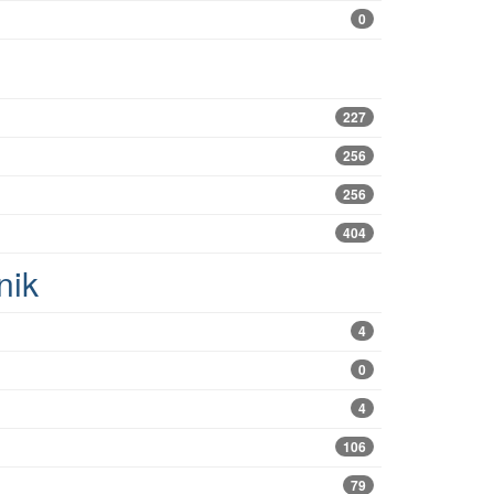
0
227
256
256
404
nik
4
0
4
106
79