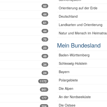
92
Orientierung auf der Erde
44
Deutschland
61
Landkarten und Orientierung
44
Natur und Mensch im Heimatr
70
Mein Bundesland
23
Baden-Württemberg
49
Schleswig-Holstein
34
Bayern
24
Polargebiete
1172
Die Alpen
941
An der Nordseeküste
177
Die Ostsee
204