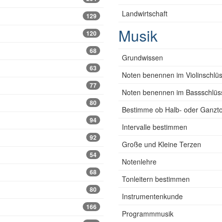
Landwirtschaft
129
Musik
120
68
Grundwissen
63
Noten benennen im Violinschlüs
77
Noten benennen im Bassschlüs
80
Bestimme ob Halb- oder Ganzto
94
Intervalle bestimmen
92
Große und Kleine Terzen
54
Notenlehre
68
Tonleitern bestimmen
80
Instrumentenkunde
166
Programmmusik