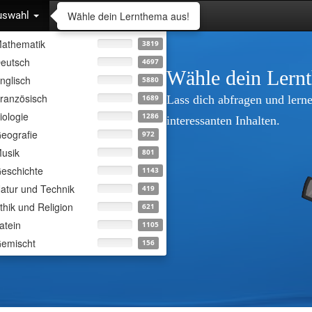
Wähle dein Lernthema aus!
uswahl
athematik
3819
eutsch
4697
Wähle dein Lern
nglisch
5880
ranzösisch
Lass dich abfragen und lerne
1689
iologie
1286
interessanten Inhalten.
eografie
972
usik
801
eschichte
1143
atur und Technik
419
thik und Religion
621
atein
1105
emischt
156