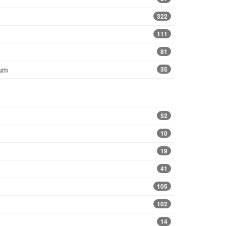
322
111
81
aum
35
52
10
19
41
105
102
14