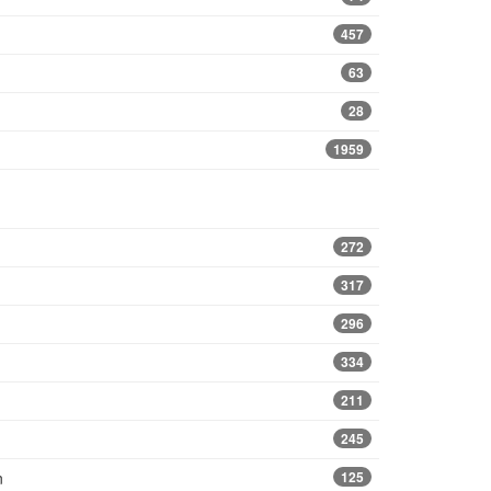
457
63
28
1959
272
317
296
334
211
245
n
125