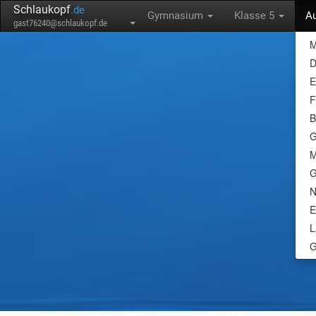
Schlaukopf
.de
Gymnasium
Klasse 5
A
gast76240@schlaukopf.de
M
D
E
F
B
G
M
G
N
E
L
G