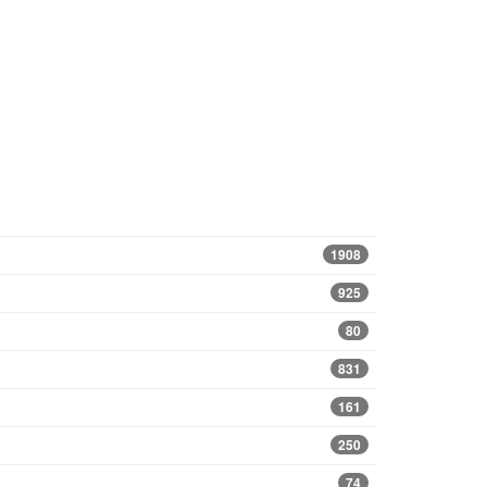
1908
925
80
831
161
250
74