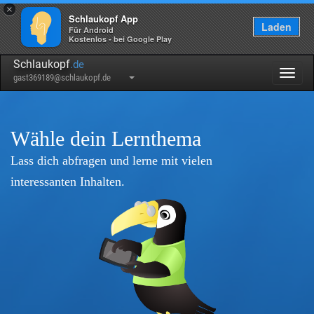
×
Schlaukopf App
Laden
Für Android
Kostenlos - bei Google Play
Schlaukopf
.de
Togg
gast369189@schlaukopf.de
navig
Wähle dein Lernthema
Lass dich abfragen und lerne mit vielen
interessanten Inhalten.