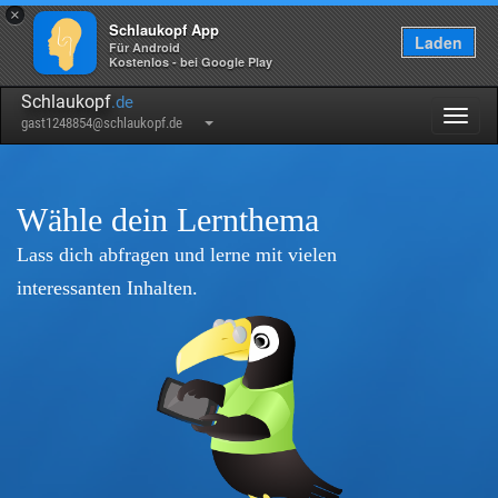
×
Schlaukopf App
Laden
Für Android
Kostenlos - bei Google Play
Schlaukopf
.de
Togg
gast1248854@schlaukopf.de
navig
Wähle dein Lernthema
Lass dich abfragen und lerne mit vielen
interessanten Inhalten.