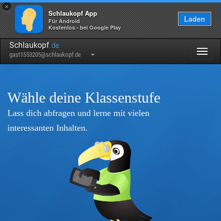
×
Schlaukopf App
Laden
Für Android
Kostenlos - bei Google Play
Schlaukopf
.de
Togg
gast1553205@schlaukopf.de
navig
Wähle deine Klassenstufe
Lass dich abfragen und lerne mit vielen
interessanten Inhalten.