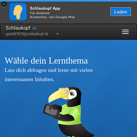
×
Schlaukopf App
Laden
Für Android
Kostenlos - bei Google Play
Schlaukopf
.de
Togg
gast697870@schlaukopf.de
navig
Wähle dein Lernthema
Lass dich abfragen und lerne mit vielen
interessanten Inhalten.