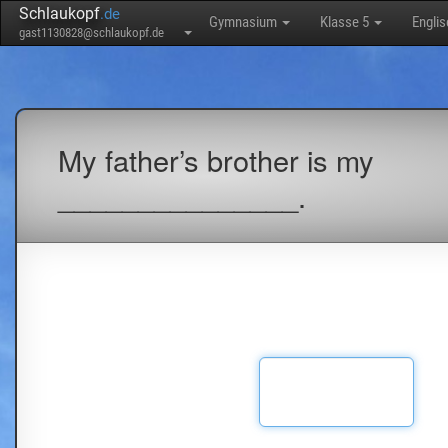
Schlaukopf
.de
Gymnasium
Klasse 5
Engli
gast1130828@schlaukopf.de
My father’s brother is my
_______________.