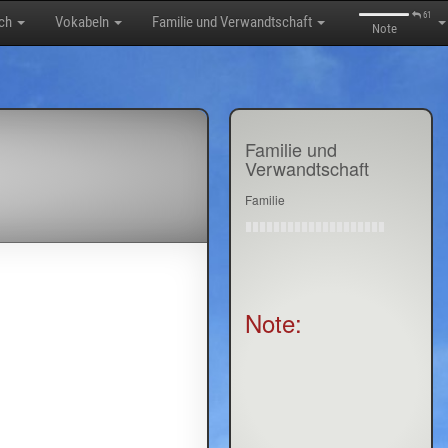
61
sch
Vokabeln
Familie und Verwandtschaft
Note
Familie und
Verwandtschaft
Familie
Note: