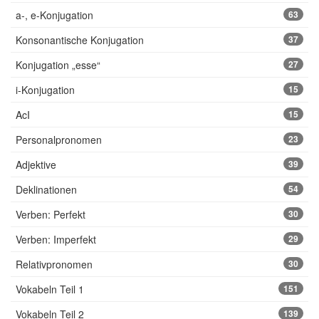
a-, e-Konjugation
63
Konsonantische Konjugation
37
Konjugation „esse“
27
i-Konjugation
15
AcI
15
Personalpronomen
23
Adjektive
39
Deklinationen
54
Verben: Perfekt
30
Verben: Imperfekt
29
Relativpronomen
30
Vokabeln Teil 1
151
Vokabeln Teil 2
139