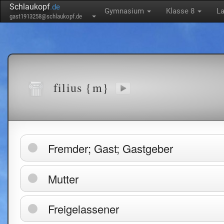
Schlaukopf
.de
Gymnasium
Klasse 8
La
gast1913258@schlaukopf.de
filius {m}
Fremder; Gast; Gastgeber
Mutter
Freigelassener