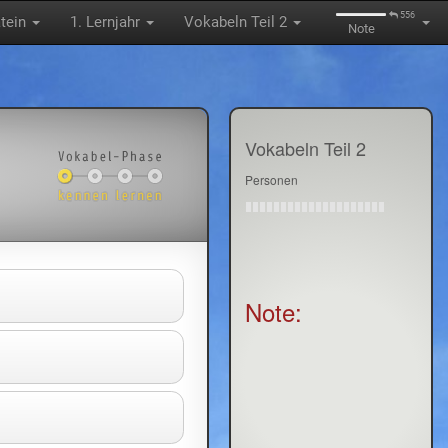
556
tein
1. Lernjahr
Vokabeln Teil 2
Note
Vokabeln Teil 2
Personen
Note: