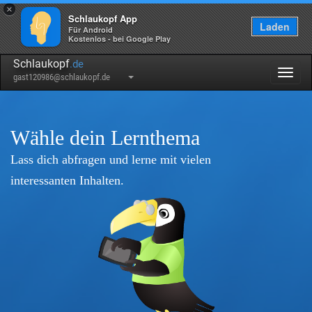
×
Schlaukopf App
Laden
Für Android
Kostenlos - bei Google Play
Schlaukopf
.de
Togg
gast120986@schlaukopf.de
navig
Wähle dein Lernthema
Lass dich abfragen und lerne mit vielen
interessanten Inhalten.