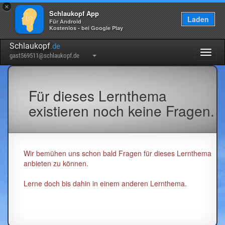
×
Schlaukopf App
Laden
Für Android
Kostenlos - bei Google Play
Schlaukopf
.de
Togg
gast569511@schlaukopf.de
navig
Für dieses Lernthema
existieren noch keine Fragen.
Wir bemühen uns schon bald Fragen für dieses Lernthema
anbieten zu können.
Lerne doch bis dahin in einem anderen Lernthema.