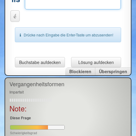
é
Drücke nach Eingabe die Enter-Taste um abzusenden!
Buchstabe aufdecken
Lösung aufdecken
Blockieren
Überspringen
Vergangenheitsformen
Imparfait
Note:
Diese Frage
Schwierigkeitsgrad