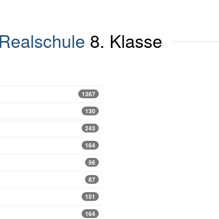
Realschule
8. Klasse
1367
130
243
164
56
87
151
164