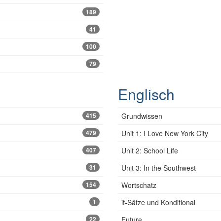
189
41
100
79
Englisch
415
Grundwissen
479
Unit 1: I Love New York City
407
Unit 2: School Life
31
Unit 3: In the Southwest
154
Wortschatz
1
if-Sätze und Konditional
22
Future