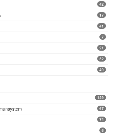
42
e
17
41
7
21
52
49
149
mmunsystem
67
74
6