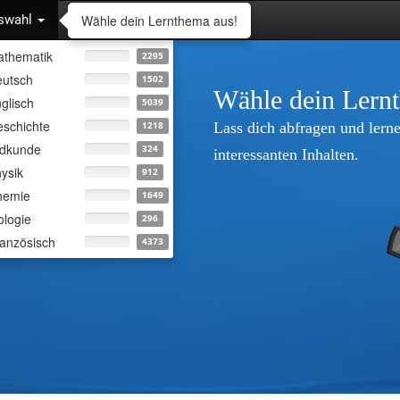
Wähle dein Lernthema aus!
swahl
thematik
2295
utsch
1502
Wähle dein Lern
glisch
5039
schichte
Lass dich abfragen und lerne
1218
rdkunde
324
interessanten Inhalten.
ysik
912
hemie
1649
ologie
296
anzösisch
4373