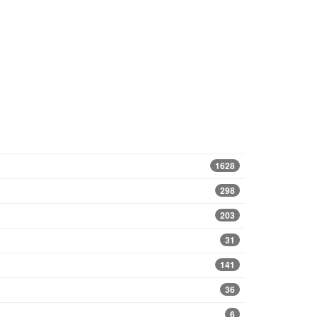
1628
298
203
31
141
36
6