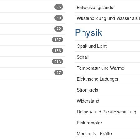
35
Entwicklungsländer
30
Wüstenbildung und Wasser als
Physik
42
137
Optik und Licht
156
Schall
213
Temperatur und Wärme
87
Elektrische Ladungen
Stromkreis
Widerstand
Reihen- und Parallelschaltung
Elektromotor
Mechanik - Kräfte