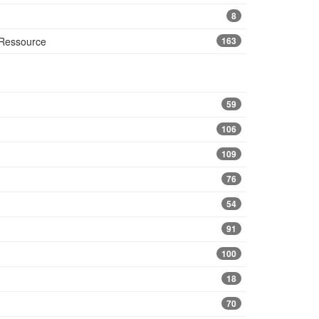
8
 Ressource
163
59
106
109
76
54
91
100
18
70