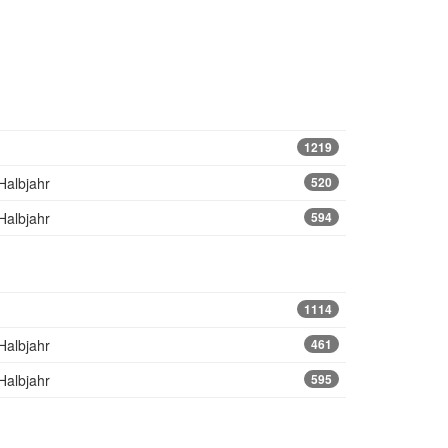
1219
Halbjahr
520
Halbjahr
594
1114
Halbjahr
461
Halbjahr
595