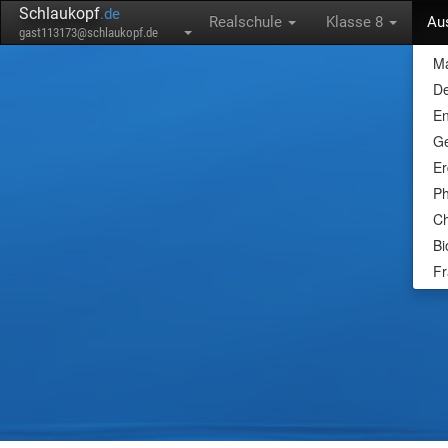
Schlaukopf
.de
Realschule
Klasse 8
Au
gast113173@schlaukopf.de
Ma
De
En
Ge
E
Ph
C
Bi
Fr