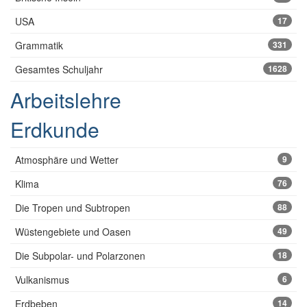
USA
17
Grammatik
331
Gesamtes Schuljahr
1628
Arbeitslehre
Erdkunde
Atmosphäre und Wetter
9
Klima
76
Die Tropen und Subtropen
88
Wüstengebiete und Oasen
49
Die Subpolar- und Polarzonen
18
Vulkanismus
6
Erdbeben
14