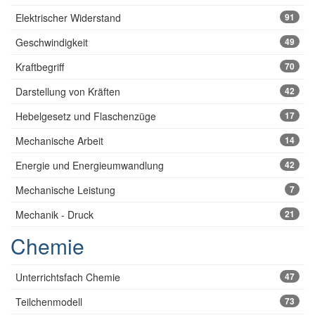
Elektrischer Widerstand
91
Geschwindigkeit
49
Kraftbegriff
70
Darstellung von Kräften
42
Hebelgesetz und Flaschenzüge
17
Mechanische Arbeit
14
Energie und Energieumwandlung
42
Mechanische Leistung
7
Mechanik - Druck
21
Chemie
Unterrichtsfach Chemie
47
Teilchenmodell
73