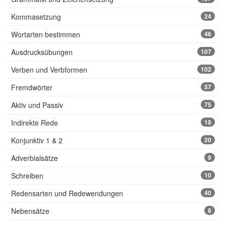
Kommasetzung
24
Wortarten bestimmen
46
Ausdrucksübungen
107
Verben und Verbformen
102
Fremdwörter
57
Aktiv und Passiv
75
Indirekte Rede
18
Konjunktiv 1 & 2
20
Adverbialsätze
9
Schreiben
10
Redensarten und Redewendungen
40
Nebensätze
8