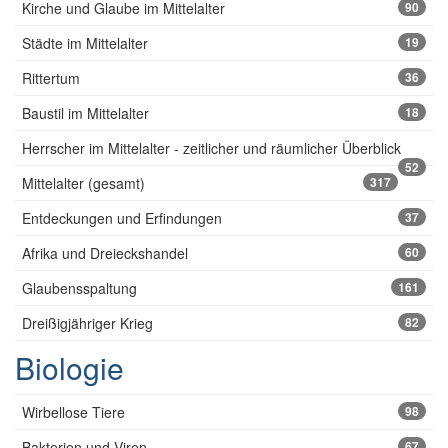
Kirche und Glaube im Mittelalter
90
Städte im Mittelalter
19
Rittertum
36
Baustil im Mittelalter
18
Herrscher im Mittelalter - zeitlicher und räumlicher Überblick
52
Mittelalter (gesamt)
317
Entdeckungen und Erfindungen
37
Afrika und Dreieckshandel
60
Glaubensspaltung
161
Dreißigjähriger Krieg
82
Biologie
Wirbellose Tiere
98
Bakterien und Viren
67