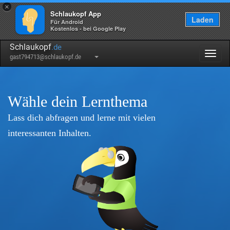
×
Schlaukopf App
Laden
Für Android
Kostenlos - bei Google Play
Schlaukopf
.de
Togg
gast794713@schlaukopf.de
navig
Wähle dein Lernthema
Lass dich abfragen und lerne mit vielen
interessanten Inhalten.