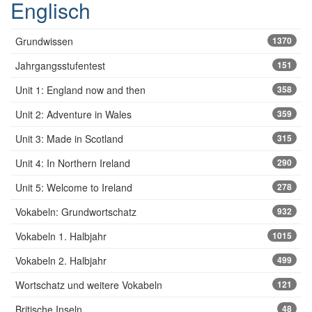
Englisch
Grundwissen
1370
Jahrgangsstufentest
151
Unit 1: England now and then
358
Unit 2: Adventure in Wales
359
Unit 3: Made in Scotland
315
Unit 4: In Northern Ireland
290
Unit 5: Welcome to Ireland
278
Vokabeln: Grundwortschatz
932
Vokabeln 1. Halbjahr
1015
Vokabeln 2. Halbjahr
499
Wortschatz und weitere Vokabeln
121
Britische Inseln
48