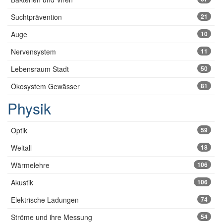
Suchtprävention
21
Auge
10
Nervensystem
11
Lebensraum Stadt
50
Ökosystem Gewässer
81
Physik
Optik
59
Weltall
18
Wärmelehre
106
Akustik
106
Elektrische Ladungen
74
Ströme und ihre Messung
54