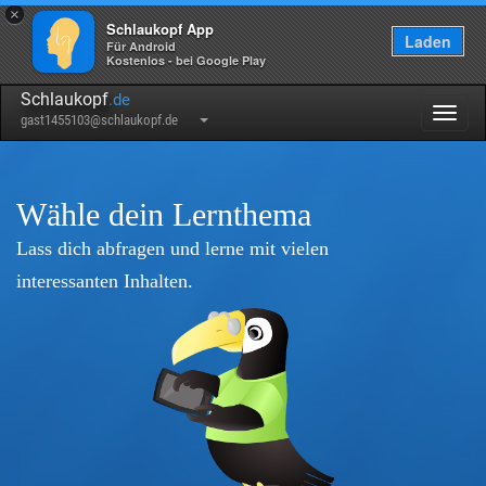
×
Schlaukopf App
Laden
Für Android
Kostenlos - bei Google Play
Schlaukopf
.de
Togg
gast1455103@schlaukopf.de
navig
Wähle dein Lernthema
Lass dich abfragen und lerne mit vielen
interessanten Inhalten.