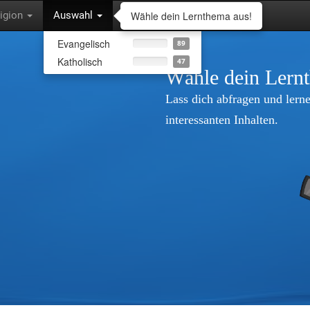
Wähle dein Lernthema aus!
ligion
Auswahl
Evangelisch
89
Katholisch
47
Wähle dein Lern
Lass dich abfragen und lerne
interessanten Inhalten.