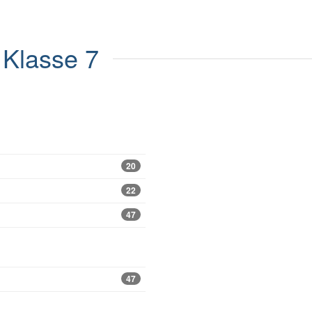
Klasse 7
20
22
47
47