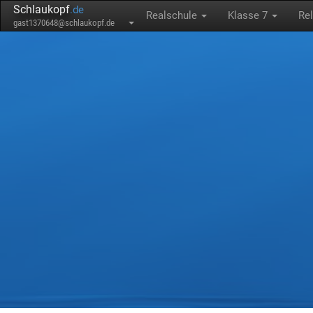
Schlaukopf
.de
Realschule
Klasse 7
Re
gast1370648@schlaukopf.de