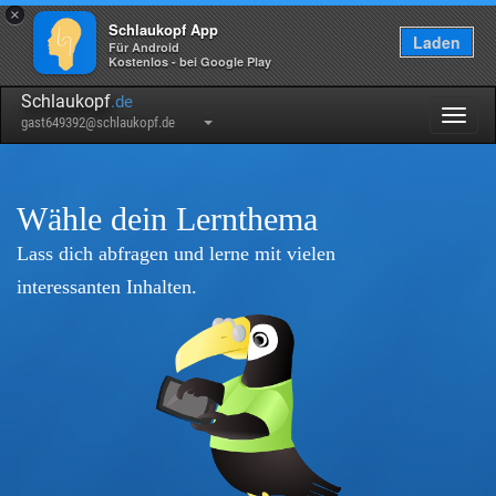
×
Schlaukopf App
Laden
Für Android
Kostenlos - bei Google Play
Schlaukopf
.de
Togg
gast649392@schlaukopf.de
navig
Wähle dein Lernthema
Lass dich abfragen und lerne mit vielen
interessanten Inhalten.