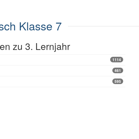
sch Klasse 7
n zu 3. Lernjahr
1114
461
595