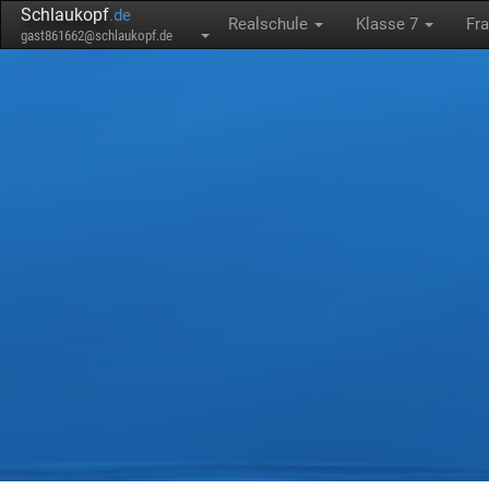
Schlaukopf
.de
Realschule
Klasse 7
Fr
gast861662@schlaukopf.de