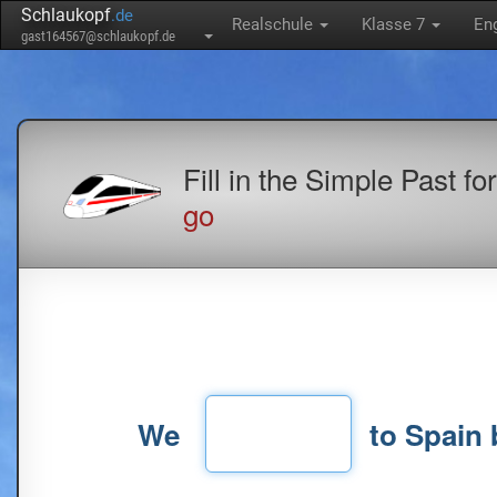
Schlaukopf
.de
Realschule
Klasse 7
En
gast164567@schlaukopf.de
Fill in the Simple Past fo
go
We
to Spain 