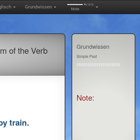
1616
glisch
Grundwissen
Note
Grundwissen
rm of the Verb
Simple Past
Note:
by train.