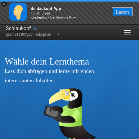
×
Schlaukopf App
Laden
Für Android
Kostenlos - bei Google Play
Schlaukopf
.de
Togg
gast1918383@schlaukopf.de
navig
Wähle dein Lernthema
Lass dich abfragen und lerne mit vielen
interessanten Inhalten.